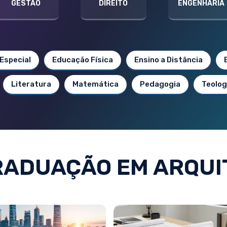
GESTÃO
DIREITO
ENGENHARIA
Especial
Educação Física
Ensino a Distância
Literatura
Matemática
Pedagogia
Teolog
RADUAÇÃO EM ARQUI