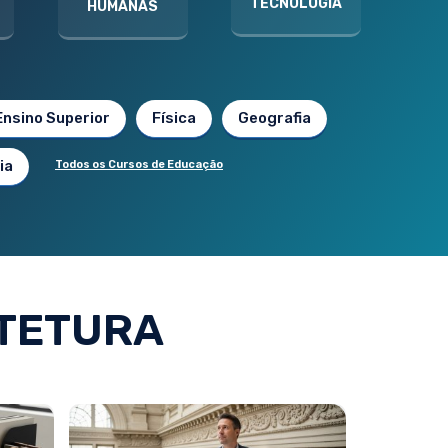
TECNOLOGIA
HUMANAS
Ensino Superior
Física
Geografia
ia
Todos os Cursos de Educação
TETURA