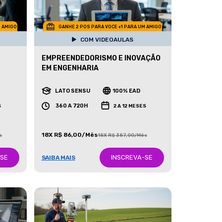
M AMIGO
GANHE 2 POS PARA VOCE +1 PARA UM AMIGO
COM VIDEOAULAS
EMPREENDEDORISMO E INOVAÇÃO
EM ENGENHARIA
LATO SENSU
100% EAD
360 A 720H
S
2 A 12 MESES
18X R$ 86,00/Mês
s
18X R$ 387,00/Mês
-SE
INSCREVA-SE
SAIBA MAIS