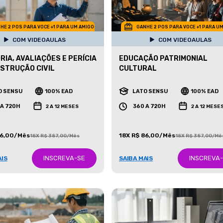
HE 2 POS PARA VOCE +1 PARA UM AMIGO
GANHE 2 POS PARA VOCE +1 PARA U
COM VIDEOAULAS
COM VIDEOAULAS
RIA, AVALIAÇÕES E PERÍCIA
EDUCAÇÃO PATRIMONIAL
STRUÇÃO CIVIL
CULTURAL
O SENSU
100% EAD
LATO SENSU
100% EAD
 A 720H
360 A 720H
2 A 12 MESES
2 A 12 MESE
86,00/Mês
18X R$ 86,00/Mês
18X R$ 387,00/Mês
18X R$ 387,00/Mê
INSCREVA-SE
INSCREVA
AIS
SAIBA MAIS