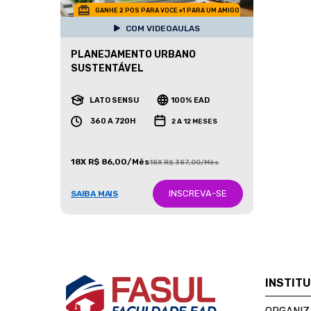
GANHE 2 POS PARA VOCE +1 PARA UM AMIGO
COM VIDEOAULAS
PLANEJAMENTO URBANO
SUSTENTÁVEL
LATO SENSU
100% EAD
360 A 720H
2 A 12 MESES
18X R$ 86,00/Mês
18X R$ 387,00/Mês
INSCREVA-SE
SAIBA MAIS
INSTIT