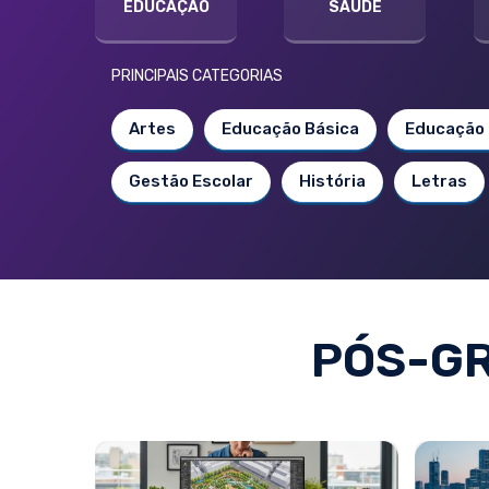
EDUCAÇÃO
SAÚDE
PRINCIPAIS CATEGORIAS
Artes
Educação Básica
Educação 
Gestão Escolar
História
Letras
PÓS-G