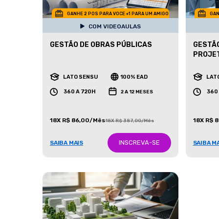
GANHE 2 POS PARA VOCE +1 PARA UM AMIGO
GAN
COM VIDEOAULAS
GESTÃO DE OBRAS PÚBLICAS
GESTÃO
PROJET
LATO SENSU
100% EAD
LAT
360 A 720H
360
2 A 12 MESES
18X R$ 86,00/Mês
18X R$ 
18X R$ 387,00/Mês
INSCREVA-SE
SAIBA MAIS
SAIBA M