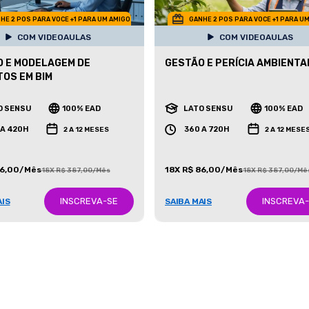
HE 2 POS PARA VOCE +1 PARA UM AMIGO
GANHE 2 POS PARA VOCE +1 PARA U
COM VIDEOAULAS
COM VIDEOAULAS
 E MODELAGEM DE
GESTÃO E PERÍCIA AMBIENTA
OS EM BIM
O SENSU
100% EAD
LATO SENSU
100% EAD
 A 420H
360 A 720H
2 A 12 MESES
2 A 12 MESE
86,00/Mês
18X R$ 86,00/Mês
18X R$ 387,00/Mês
18X R$ 387,00/Mê
INSCREVA-SE
INSCREVA
AIS
SAIBA MAIS