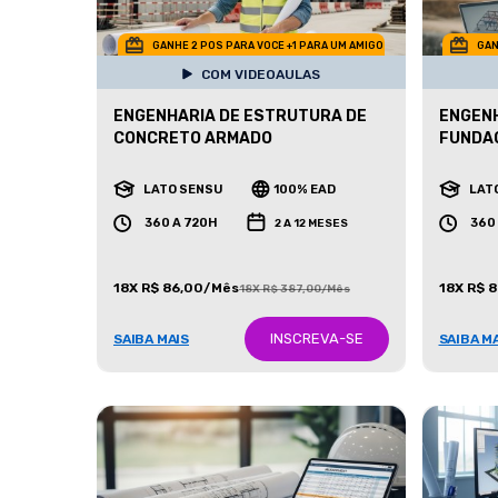
GANHE 2 POS PARA VOCE +1 PARA UM AMIGO
GAN
COM VIDEOAULAS
ENGENHARIA DE ESTRUTURA DE
ENGENH
CONCRETO ARMADO
FUNDA
LATO SENSU
100% EAD
LAT
360 A 720H
360
2 A 12 MESES
18X R$ 86,00/Mês
18X R$ 
18X R$ 387,00/Mês
INSCREVA-SE
SAIBA MAIS
SAIBA M