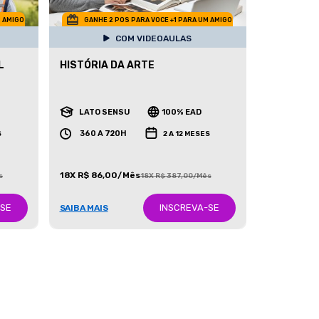
M AMIGO
GANHE 2 POS PARA VOCE +1 PARA UM AMIGO
COM VIDEOAULAS
L
HISTÓRIA DA ARTE
LATO SENSU
100% EAD
360 A 720H
S
2 A 12 MESES
18X R$ 86,00/Mês
s
18X R$ 387,00/Mês
-SE
INSCREVA-SE
SAIBA MAIS