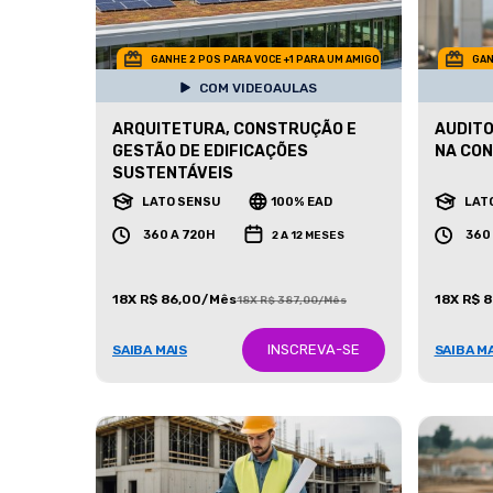
GANHE 2 POS PARA VOCE +1 PARA UM AMIGO
GAN
COM VIDEOAULAS
ARQUITETURA, CONSTRUÇÃO E
AUDITO
GESTÃO DE EDIFICAÇÕES
NA CON
SUSTENTÁVEIS
LATO SENSU
100% EAD
LAT
360 A 720H
360
2 A 12 MESES
18X R$ 86,00/Mês
18X R$ 
18X R$ 387,00/Mês
INSCREVA-SE
SAIBA MAIS
SAIBA M