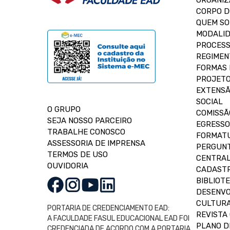
ORGANIZ
CORPO 
QUEM S
MODALID
PROCESS
REGIMEN
FORMAS 
PROJETO
EXTENSÃ
SOCIAL
O GRUPO
COMISSÃ
SEJA NOSSO PARCEIRO
EGRESSO
TRABALHE CONOSCO
FORMAT
ASSESSORIA DE IMPRENSA
PERGUNT
TERMOS DE USO
CENTRAL
OUVIDORIA
CADASTR
BIBLIOT
DESENVO
CULTUR
PORTARIA DE CREDENCIAMENTO EAD:
REVISTA 
A FACULDADE FASUL EDUCACIONAL EAD FOI
PLANO D
CREDENCIADA DE ACORDO COM A PORTARIA