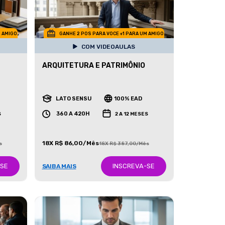
M AMIGO
GANHE 2 POS PARA VOCE +1 PARA UM AMIGO
COM VIDEOAULAS
ARQUITETURA E PATRIMÔNIO
LATO SENSU
100% EAD
360 A 420H
S
2 A 12 MESES
18X R$ 86,00/Mês
s
18X R$ 387,00/Mês
-SE
INSCREVA-SE
SAIBA MAIS