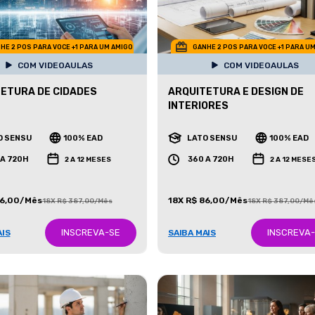
HE 2 POS PARA VOCE +1 PARA UM AMIGO
GANHE 2 POS PARA VOCE +1 PARA U
COM VIDEOAULAS
COM VIDEOAULAS
ETURA DE CIDADES
ARQUITETURA E DESIGN DE
INTERIORES
O SENSU
100% EAD
LATO SENSU
100% EAD
 A 720H
360 A 720H
2 A 12 MESES
2 A 12 MESE
86,00/Mês
18X R$ 86,00/Mês
18X R$ 387,00/Mês
18X R$ 387,00/Mê
INSCREVA-SE
INSCREVA
AIS
SAIBA MAIS