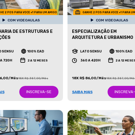
HE 2 POS PARA VOCE +1 PARA UM AMIGO
GANHE 2 POS PARA VOCE +1 PARA U
COM VIDEOAULAS
COM VIDEOAULAS
ARIA DE ESTRUTURAS E
ESPECIALIZAÇÃO EM
ÇÕES
ARQUITETURA E URBANISMO
O SENSU
100% EAD
LATO SENSU
100% EAD
 A 720H
360 A 420H
2 A 12 MESES
2 A 12 MESE
86,00/Mês
18X R$ 86,00/Mês
18X R$ 387,00/Mês
18X R$ 387,00/Mê
INSCREVA-SE
INSCREVA
AIS
SAIBA MAIS