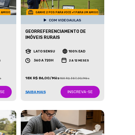
M AMIGO
GANHE 2 POS PARA VOCE +1 PARA UM AMIGO
COM VIDEOAULAS
GEORREFERENCIAMENTO DE
IMÓVEIS RURAIS
LATO SENSU
100% EAD
360 A 720H
S
2 A 12 MESES
18X R$ 86,00/Mês
s
18X R$ 387,00/Mês
-SE
INSCREVA-SE
SAIBA MAIS