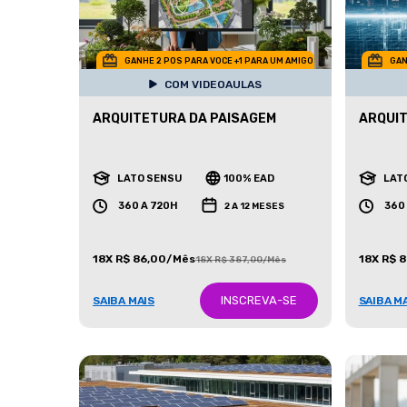
GANHE 2 POS PARA VOCE +1 PARA UM AMIGO
GAN
COM VIDEOAULAS
ARQUITETURA DA PAISAGEM
ARQUIT
LATO SENSU
100% EAD
LAT
360 A 720H
360
2 A 12 MESES
18X R$ 86,00/Mês
18X R$ 
18X R$ 387,00/Mês
INSCREVA-SE
SAIBA MAIS
SAIBA M