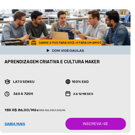
GANHE 2 POS PARA VOCE +1 PARA UM AMIGO
COM VIDEOAULAS
APRENDIZAGEM CRIATIVA E CULTURA MAKER
LATO SENSU
100% EAD
360 A 720H
2 A 12 MESES
18X R$ 86,00/Mês
18X R$ 387,00/Mês
INSCREVA-SE
SAIBA MAIS