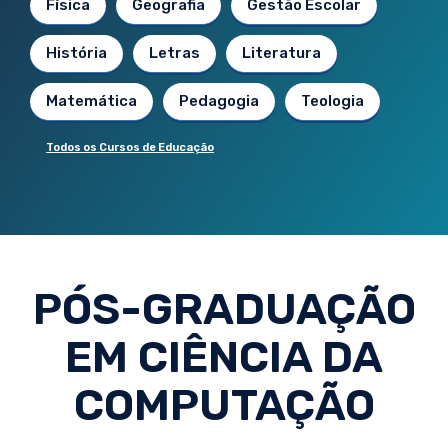
Física
Geografia
Gestão Escolar
História
Letras
Literatura
Matemática
Pedagogia
Teologia
Todos os Cursos de Educação
PÓS-GRADUAÇÃO
EM CIÊNCIA DA
COMPUTAÇÃO