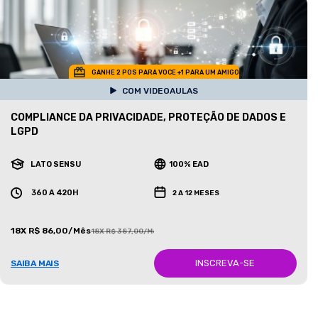
GANHE 2 POS PARA VOCE +1 PARA UM AMIGO
COM VIDEOAULAS
COMPLIANCE DA PRIVACIDADE, PROTEÇÃO DE DADOS E
LGPD
LATO SENSU
100% EAD
360 A 420H
2 A 12 MESES
18X R$ 86,00/Mês
18X R$ 387,00/Mês
INSCREVA-SE
SAIBA MAIS