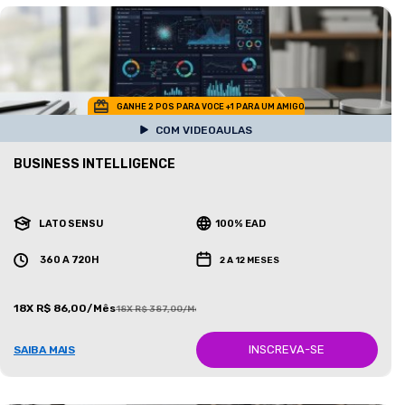
GANHE 2 POS PARA VOCE +1 PARA UM AMIGO
COM VIDEOAULAS
BUSINESS INTELLIGENCE
LATO SENSU
100% EAD
360 A 720H
2 A 12 MESES
18X R$ 86,00/Mês
18X R$ 387,00/Mês
INSCREVA-SE
SAIBA MAIS