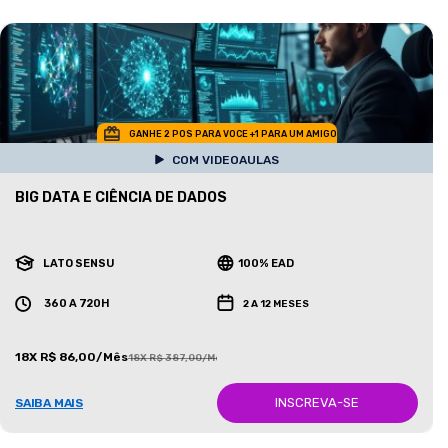
GANHE 2 POS PARA VOCE +1 PARA UM AMIGO
COM VIDEOAULAS
BIG DATA E CIÊNCIA DE DADOS
LATO SENSU
100% EAD
360 A 720H
2 A 12 MESES
18X R$ 86,00/Mês
18X R$ 387,00/Mês
INSCREVA-SE
SAIBA MAIS