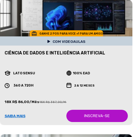
GANHE 2 POS PARA VOCE +1 PARA UM AMIGO
COM VIDEOAULAS
CIÊNCIA DE DADOS E INTELIGÊNCIA ARTIFICIAL
LATO SENSU
100% EAD
360 A 720H
2 A 12 MESES
18X R$ 86,00/Mês
18X R$ 387,00/Mês
INSCREVA-SE
SAIBA MAIS