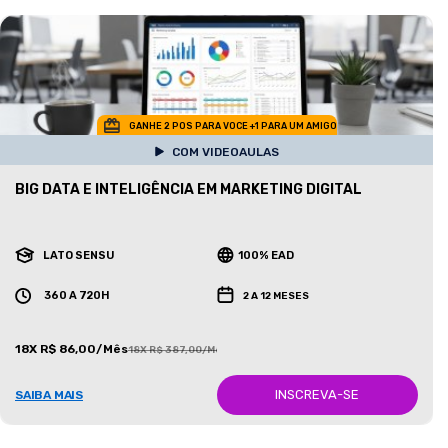
GANHE 2 POS PARA VOCE +1 PARA UM AMIGO
COM VIDEOAULAS
BIG DATA E INTELIGÊNCIA EM MARKETING DIGITAL
LATO SENSU
100% EAD
360 A 720H
2 A 12 MESES
18X R$ 86,00/Mês
18X R$ 387,00/Mês
INSCREVA-SE
SAIBA MAIS