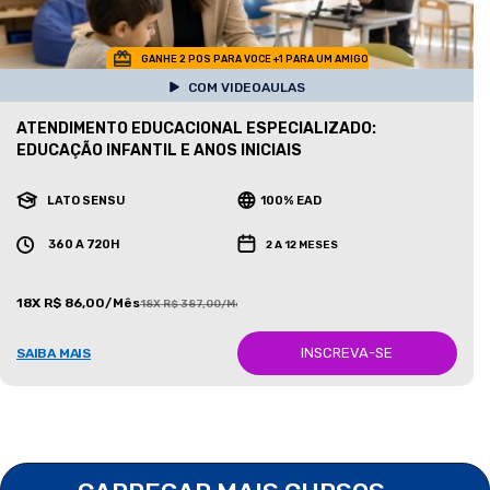
GANHE 2 POS PARA VOCE +1 PARA UM AMIGO
COM VIDEOAULAS
ATENDIMENTO EDUCACIONAL ESPECIALIZADO:
EDUCAÇÃO INFANTIL E ANOS INICIAIS
LATO SENSU
100% EAD
360 A 720H
2 A 12 MESES
18X R$ 86,00/Mês
18X R$ 387,00/Mês
INSCREVA-SE
SAIBA MAIS