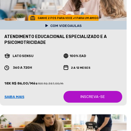
GANHE 2 POS PARA VOCE +1 PARA UM AMIGO
COM VIDEOAULAS
ATENDIMENTO EDUCACIONAL ESPECIALIZADO E A
PSICOMOTRICIDADE
LATO SENSU
100% EAD
360 A 720H
2 A 12 MESES
18X R$ 86,00/Mês
18X R$ 387,00/Mês
INSCREVA-SE
SAIBA MAIS