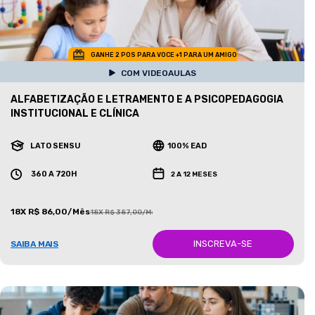
GANHE 2 POS PARA VOCE +1 PARA UM AMIGO
COM VIDEOAULAS
ALFABETIZAÇÃO E LETRAMENTO E A PSICOPEDAGOGIA
INSTITUCIONAL E CLÍNICA
LATO SENSU
100% EAD
360 A 720H
2 A 12 MESES
18X R$ 86,00/Mês
18X R$ 387,00/Mês
INSCREVA-SE
SAIBA MAIS