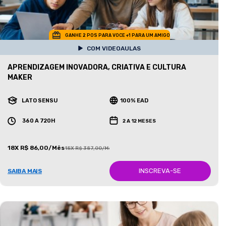
GANHE 2 POS PARA VOCE +1 PARA UM AMIGO
COM VIDEOAULAS
APRENDIZAGEM INOVADORA, CRIATIVA E CULTURA
MAKER
LATO SENSU
100% EAD
360 A 720H
2 A 12 MESES
18X R$ 86,00/Mês
18X R$ 387,00/Mês
INSCREVA-SE
SAIBA MAIS