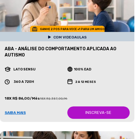
GANHE 2 POS PARA VOCE +1 PARA UM AMIGO
COM VIDEOAULAS
ABA - ANÁLISE DO COMPORTAMENTO APLICADA AO
AUTISMO
LATO SENSU
100% EAD
360 A 720H
2 A 12 MESES
18X R$ 86,00/Mês
18X R$ 387,00/Mês
INSCREVA-SE
SAIBA MAIS