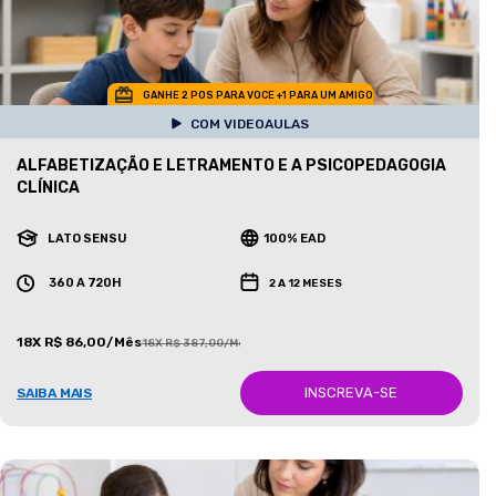
GANHE 2 POS PARA VOCE +1 PARA UM AMIGO
COM VIDEOAULAS
ALFABETIZAÇÃO E LETRAMENTO E A PSICOPEDAGOGIA
CLÍNICA
LATO SENSU
100% EAD
360 A 720H
2 A 12 MESES
18X R$ 86,00/Mês
18X R$ 387,00/Mês
INSCREVA-SE
SAIBA MAIS