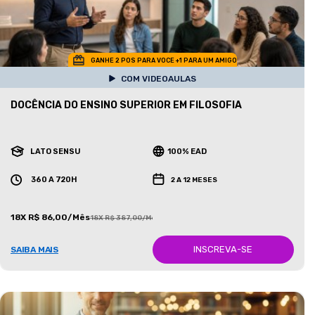
GANHE 2 POS PARA VOCE +1 PARA UM AMIGO
COM VIDEOAULAS
DOCÊNCIA DO ENSINO SUPERIOR EM FILOSOFIA
LATO SENSU
100% EAD
360 A 720H
2 A 12 MESES
18X R$ 86,00/Mês
18X R$ 387,00/Mês
INSCREVA-SE
SAIBA MAIS