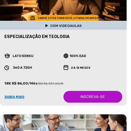
GANHE 2 POS PARA VOCE +1 PARA UM AMIGO
COM VIDEOAULAS
ESPECIALIZAÇÃO EM TEOLOGIA
LATO SENSU
100% EAD
360 A 720H
2 A 12 MESES
18X R$ 86,00/Mês
18X R$ 387,00/Mês
INSCREVA-SE
SAIBA MAIS