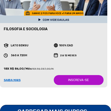
GANHE 2 POS PARA VOCE +1 PARA UM AMIGO
COM VIDEOAULAS
FILOSOFIA E SOCIOLOGIA
LATO SENSU
100% EAD
360 A 720H
2 A 12 MESES
18X R$ 86,00/Mês
18X R$ 387,00/Mês
INSCREVA-SE
SAIBA MAIS