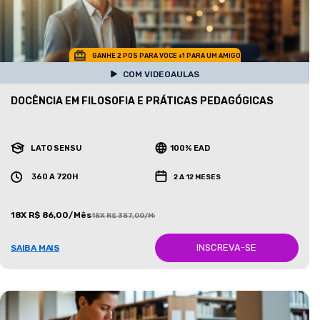
GANHE 2 POS PARA VOCE +1 PARA UM AMIGO
COM VIDEOAULAS
DOCÊNCIA EM FILOSOFIA E PRÁTICAS PEDAGÓGICAS
LATO SENSU
100% EAD
360 A 720H
2 A 12 MESES
18X R$ 86,00/Mês
18X R$ 387,00/Mês
INSCREVA-SE
SAIBA MAIS