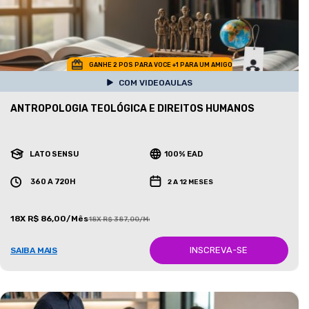
GANHE 2 POS PARA VOCE +1 PARA UM AMIGO
COM VIDEOAULAS
ANTROPOLOGIA TEOLÓGICA E DIREITOS HUMANOS
LATO SENSU
100% EAD
360 A 720H
2 A 12 MESES
18X R$ 86,00/Mês
18X R$ 387,00/Mês
INSCREVA-SE
SAIBA MAIS