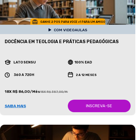
GANHE 2 POS PARA VOCE +1 PARA UM AMIGO
COM VIDEOAULAS
DOCÊNCIA EM TEOLOGIA E PRÁTICAS PEDAGÓGICAS
LATO SENSU
100% EAD
360 A 720H
2 A 12 MESES
18X R$ 86,00/Mês
18X R$ 387,00/Mês
INSCREVA-SE
SAIBA MAIS