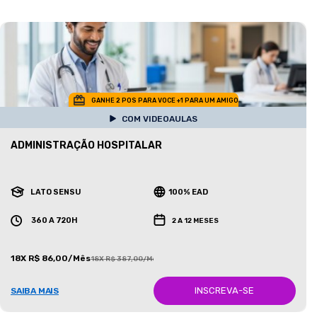
GANHE 2 POS PARA VOCE +1 PARA UM AMIGO
COM VIDEOAULAS
ADMINISTRAÇÃO HOSPITALAR
LATO SENSU
100% EAD
360 A 720H
2 A 12 MESES
18X R$ 86,00/Mês
18X R$ 387,00/Mês
INSCREVA-SE
SAIBA MAIS