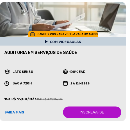
GANHE 2 POS PARA VOCE +1 PARA UM AMIGO
COM VIDEOAULAS
AUDITORIA EM SERVIÇOS DE SAÚDE
LATO SENSU
100% EAD
360 A 720H
2 A 12 MESES
15X R$ 99,00/Mês
15X R$ 371,25/Mês
INSCREVA-SE
SAIBA MAIS