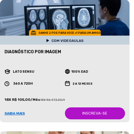
GANHE 2 POS PARA VOCE +1 PARA UM AMIGO
COM VIDEOAULAS
DIAGNÓSTICO POR IMAGEM
LATO SENSU
100% EAD
360 A 720H
2 A 12 MESES
18X R$ 105,00/Mês
18X R$ 472,50/Mês
INSCREVA-SE
SAIBA MAIS