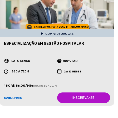
GANHE 2 POS PARA VOCE +1 PARA UM AMIGO
COM VIDEOAULAS
ESPECIALIZAÇÃO EM GESTÃO HOSPITALAR
LATO SENSU
100% EAD
360 A 720H
2 A 12 MESES
18X R$ 86,00/Mês
18X R$ 387,00/Mês
INSCREVA-SE
SAIBA MAIS