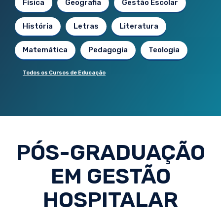
Física
Geografia
Gestão Escolar
História
Letras
Literatura
Matemática
Pedagogia
Teologia
Todos os Cursos de Educação
PÓS-GRADUAÇÃO
EM GESTÃO
HOSPITALAR