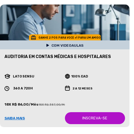
GANHE 2 POS PARA VOCE +1 PARA UM AMIGO
COM VIDEOAULAS
AUDITORIA EM CONTAS MÉDICAS E HOSPITALARES
LATO SENSU
100% EAD
360 A 720H
2 A 12 MESES
18X R$ 86,00/Mês
18X R$ 387,00/Mês
INSCREVA-SE
SAIBA MAIS