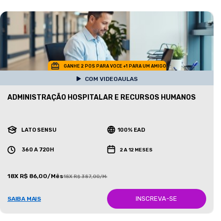
GANHE 2 POS PARA VOCE +1 PARA UM AMIGO
COM VIDEOAULAS
ADMINISTRAÇÃO HOSPITALAR E RECURSOS HUMANOS
LATO SENSU
100% EAD
360 A 720H
2 A 12 MESES
18X R$ 86,00/Mês
18X R$ 387,00/Mês
INSCREVA-SE
SAIBA MAIS