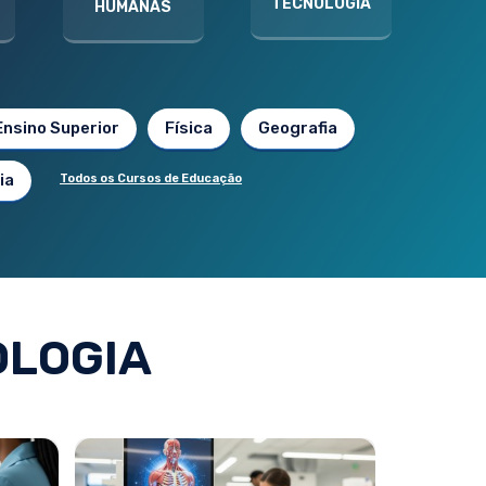
TECNOLOGIA
HUMANAS
Ensino Superior
Física
Geografia
ia
Todos os Cursos de Educação
OLOGIA