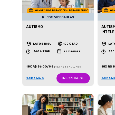
GANHE 2 POS PARA VOCE +1 PARA UM AMIGO
GAN
COM VIDEOAULAS
AUTISMO
AUTISM
INTEL
LATO SENSU
100% EAD
LAT
360 A 720H
360
2 A 12 MESES
18X R$ 86,00/Mês
18X R$ 
18X R$ 387,00/Mês
INSCREVA-SE
SAIBA MAIS
SAIBA M