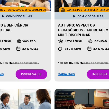
HE 2 POS PARA VOCE +1 PARA UM AMIGO
GANHE 2 POS PARA VOCE +1 PARA U
COM VIDEOAULAS
COM VIDEOAULAS
O E DEFICIÊNCIA
AUTISMO: ASPECTOS
ECTUAL
PEDAGÓGICOS - ABORDAGEM
MULTIDISCIPLINAR
O SENSU
100% EAD
LATO SENSU
100% EAD
 A 720H
360 A 720H
2 A 12 MESES
2 A 12 MESE
86,00/Mês
18X R$ 86,00/Mês
18X R$ 387,00/Mês
18X R$ 387,00/Mê
INSCREVA-SE
INSCREVA
AIS
SAIBA MAIS