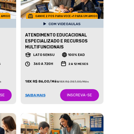
M AMIGO
GANHE 2 POS PARA VOCE +1 PARA UM AMIGO
COM VIDEOAULAS
ATENDIMENTO EDUCACIONAL
ESPECIALIZADO E RECURSOS
MULTIFUNCIONAIS
LATO SENSU
100% EAD
360 A 720H
S
2 A 12 MESES
18X R$ 86,00/Mês
s
18X R$ 387,00/Mês
-SE
INSCREVA-SE
SAIBA MAIS