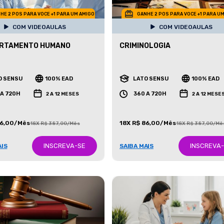
HE 2 POS PARA VOCE +1 PARA UM AMIGO
GANHE 2 POS PARA VOCE +1 PARA U
COM VIDEOAULAS
COM VIDEOAULAS
RTAMENTO HUMANO
CRIMINOLOGIA
O SENSU
100% EAD
LATO SENSU
100% EAD
 A 720H
360 A 720H
2 A 12 MESES
2 A 12 MESE
86,00/Mês
18X R$ 86,00/Mês
18X R$ 387,00/Mês
18X R$ 387,00/Mê
INSCREVA-SE
INSCREVA
AIS
SAIBA MAIS