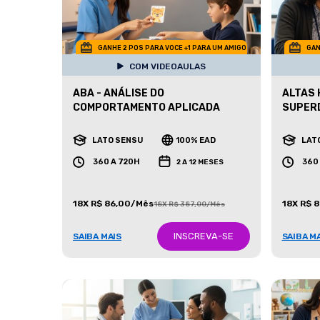
GANHE 2 POS PARA VOCE +1 PARA UM AMIGO
GAN
COM VIDEOAULAS
ABA - ANÁLISE DO
ALTAS 
COMPORTAMENTO APLICADA
SUPER
LATO SENSU
100% EAD
LAT
360 A 720H
360
2 A 12 MESES
18X R$ 86,00/Mês
18X R$ 
18X R$ 387,00/Mês
INSCREVA-SE
SAIBA MAIS
SAIBA M