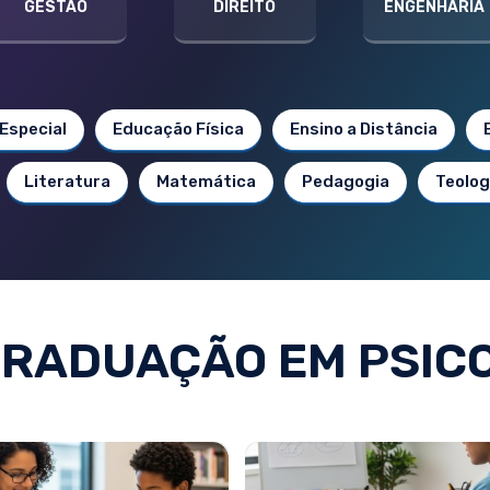
GESTÃO
DIREITO
ENGENHARIA
Especial
Educação Física
Ensino a Distância
Literatura
Matemática
Pedagogia
Teolog
RADUAÇÃO EM PSIC