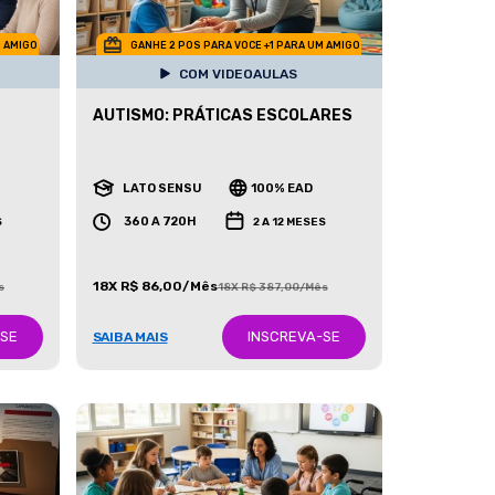
M AMIGO
GANHE 2 POS PARA VOCE +1 PARA UM AMIGO
COM VIDEOAULAS
AUTISMO: PRÁTICAS ESCOLARES
LATO SENSU
100% EAD
360 A 720H
S
2 A 12 MESES
18X R$ 86,00/Mês
s
18X R$ 387,00/Mês
-SE
INSCREVA-SE
SAIBA MAIS