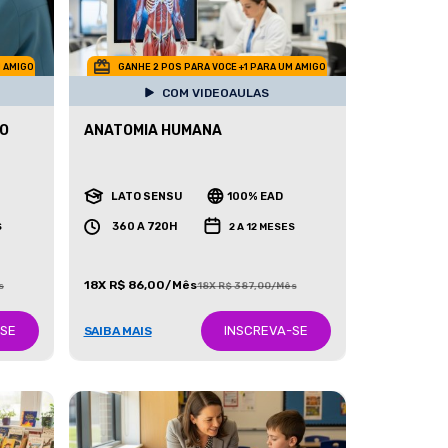
M AMIGO
GANHE 2 POS PARA VOCE +1 PARA UM AMIGO
COM VIDEOAULAS
O
ANATOMIA HUMANA
LATO SENSU
100% EAD
360 A 720H
S
2 A 12 MESES
18X R$ 86,00/Mês
s
18X R$ 387,00/Mês
-SE
INSCREVA-SE
SAIBA MAIS