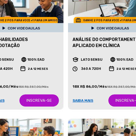
HE 2 POS PARA VOCE +1 PARA UM AMIGO
GANHE 2 POS PARA VOCE +1 PARA U
COM VIDEOAULAS
COM VIDEOAULAS
HABILIDADES
ANÁLISE DO COMPORTAMENT
DOTAÇÃO
APLICADO EM CLÍNICA
O SENSU
100% EAD
LATO SENSU
100% EAD
 A 420H
360 A 720H
2 A 12 MESES
2 A 12 MESE
86,00/Mês
18X R$ 86,00/Mês
18X R$ 387,00/Mês
18X R$ 387,00/Mê
INSCREVA-SE
INSCREVA
AIS
SAIBA MAIS