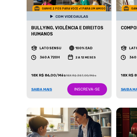
GANHE 2 POS PARA VOCE +1 PARA UM AMIGO
GAN
COM VIDEOAULAS
BULLYING, VIOLÊNCIA E DIREITOS
COMPO
HUMANOS
LATO SENSU
100% EAD
LAT
360 A 720H
360
2 A 12 MESES
18X R$ 86,00/Mês
18X R$ 
18X R$ 387,00/Mês
INSCREVA-SE
SAIBA MAIS
SAIBA M