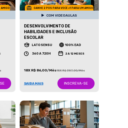
M AMIGO
GANHE 2 POS PARA VOCE +1 PARA UM AMIGO
COM VIDEOAULAS
DESENVOLVIMENTO DE
HABILIDADES E INCLUSÃO
ESCOLAR
LATO SENSU
100% EAD
360 A 720H
S
2 A 12 MESES
18X R$ 86,00/Mês
s
18X R$ 387,00/Mês
-SE
INSCREVA-SE
SAIBA MAIS