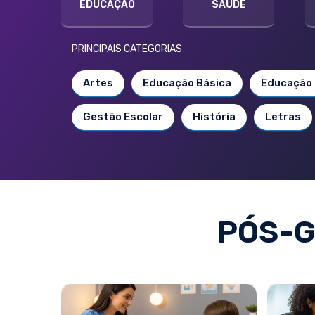
EDUCAÇÃO
SAÚDE
PRINCIPAIS CATEGORIAS
Artes
Educação Básica
Educação 
Gestão Escolar
História
Letras
PÓS-G