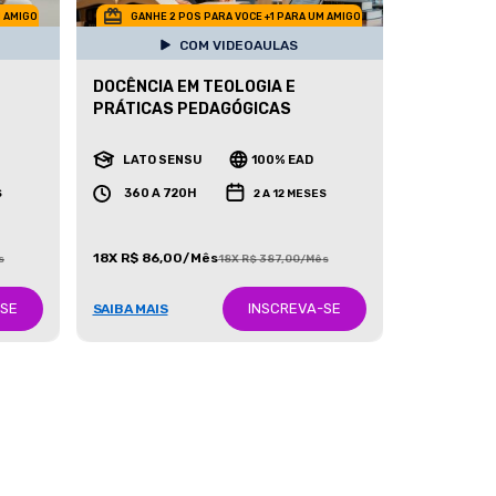
M AMIGO
GANHE 2 POS PARA VOCE +1 PARA UM AMIGO
COM VIDEOAULAS
DOCÊNCIA EM TEOLOGIA E
PRÁTICAS PEDAGÓGICAS
LATO SENSU
100% EAD
360 A 720H
S
2 A 12 MESES
18X R$ 86,00/Mês
s
18X R$ 387,00/Mês
-SE
INSCREVA-SE
SAIBA MAIS