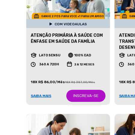
GANHE 2 POS PARA VOCE +1 PARA UM AMIGO
GAN
COM VIDEOAULAS
ATENÇÃO PRIMÁRIA À SAÚDE COM
ATENDI
ÊNFASE EM SAÚDE DA FAMÍLIA
TRANS
DESEN
LATO SENSU
100% EAD
LAT
360 A 720H
360
2 A 12 MESES
18X R$ 86,00/Mês
18X R$ 
18X R$ 387,00/Mês
INSCREVA-SE
SAIBA MAIS
SAIBA M