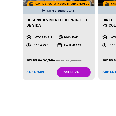
GANHE 2 POS PARA VOCE +1 PARA UM AMIGO
GAN
COM VIDEOAULAS
DESENVOLVIMENTO DO PROJETO
DIREIT
DE VIDA
PSICOL
LATO SENSU
100% EAD
LAT
360 A 720H
360
2 A 12 MESES
18X R$ 86,00/Mês
18X R$ 
18X R$ 387,00/Mês
INSCREVA-SE
SAIBA MAIS
SAIBA M