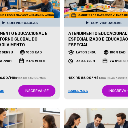
HE 2 POS PARA VOCE +1 PARA UM AMIGO
GANHE 2 POS PARA VOCE +1 PARA U
COM VIDEOAULAS
COM VIDEOAULAS
MENTO EDUCACIONAL E
ATENDIMENTO EDUCACIONAL
TORNO GLOBAL DO
ESPECIALIZADO E EDUCAÇÃO
VOLVIMENTO
ESPECIAL
O SENSU
100% EAD
LATO SENSU
100% EAD
 A 720H
360 A 720H
2 A 12 MESES
2 A 12 MESE
86,00/Mês
18X R$ 86,00/Mês
18X R$ 387,00/Mês
18X R$ 387,00/Mê
INSCREVA-SE
INSCREVA
AIS
SAIBA MAIS