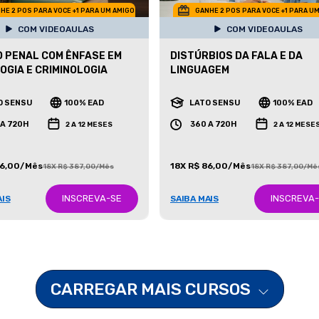
HE 2 POS PARA VOCE +1 PARA UM AMIGO
GANHE 2 POS PARA VOCE +1 PARA U
COM VIDEOAULAS
COM VIDEOAULAS
O PENAL COM ÊNFASE EM
DISTÚRBIOS DA FALA E DA
OGIA E CRIMINOLOGIA
LINGUAGEM
O SENSU
100% EAD
LATO SENSU
100% EAD
 A 720H
360 A 720H
2 A 12 MESES
2 A 12 MESE
86,00/Mês
18X R$ 86,00/Mês
18X R$ 387,00/Mês
18X R$ 387,00/Mê
INSCREVA-SE
INSCREVA
AIS
SAIBA MAIS
CARREGAR MAIS CURSOS