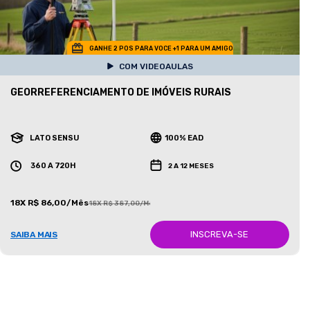
GANHE 2 POS PARA VOCE +1 PARA UM AMIGO
COM VIDEOAULAS
GEORREFERENCIAMENTO DE IMÓVEIS RURAIS
LATO SENSU
100% EAD
360 A 720H
2 A 12 MESES
18X R$ 86,00/Mês
18X R$ 387,00/Mês
INSCREVA-SE
SAIBA MAIS