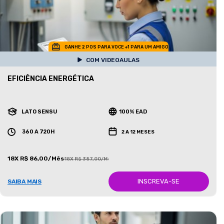
GANHE 2 POS PARA VOCE +1 PARA UM AMIGO
COM VIDEOAULAS
EFICIÊNCIA ENERGÉTICA
LATO SENSU
100% EAD
360 A 720H
2 A 12 MESES
18X R$ 86,00/Mês
18X R$ 387,00/Mês
INSCREVA-SE
SAIBA MAIS