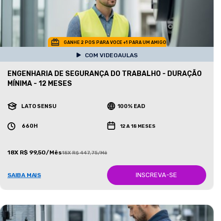
GANHE 2 POS PARA VOCE +1 PARA UM AMIGO
COM VIDEOAULAS
ENGENHARIA DE SEGURANÇA DO TRABALHO - DURAÇÃO
MÍNIMA - 12 MESES
LATO SENSU
100% EAD
660H
12 A 18 MESES
18X R$ 99,50/Mês
18X R$ 447,75/Mês
INSCREVA-SE
SAIBA MAIS