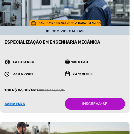
GANHE 2 POS PARA VOCE +1 PARA UM AMIGO
COM VIDEOAULAS
ESPECIALIZAÇÃO EM ENGENHARIA MECÂNICA
LATO SENSU
100% EAD
360 A 720H
2 A 12 MESES
18X R$ 86,00/Mês
18X R$ 387,00/Mês
INSCREVA-SE
SAIBA MAIS