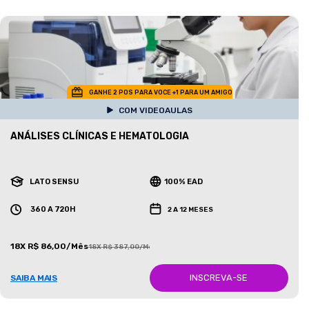
GANHE 2 POS PARA VOCE +1 PARA UM AMIGO
COM VIDEOAULAS
ANÁLISES CLÍNICAS E HEMATOLOGIA
LATO SENSU
100% EAD
360 A 720H
2 A 12 MESES
18X R$ 86,00/Mês
18X R$ 387,00/Mês
INSCREVA-SE
SAIBA MAIS