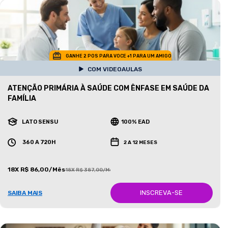
GANHE 2 POS PARA VOCE +1 PARA UM AMIGO
COM VIDEOAULAS
ATENÇÃO PRIMÁRIA À SAÚDE COM ÊNFASE EM SAÚDE DA
FAMÍLIA
LATO SENSU
100% EAD
360 A 720H
2 A 12 MESES
18X R$ 86,00/Mês
18X R$ 387,00/Mês
INSCREVA-SE
SAIBA MAIS