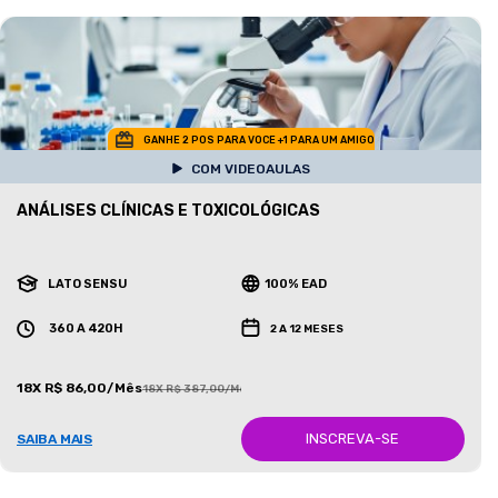
GANHE 2 POS PARA VOCE +1 PARA UM AMIGO
COM VIDEOAULAS
ANÁLISES CLÍNICAS E TOXICOLÓGICAS
LATO SENSU
100% EAD
360 A 420H
2 A 12 MESES
18X R$ 86,00/Mês
18X R$ 387,00/Mês
INSCREVA-SE
SAIBA MAIS