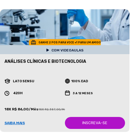
GANHE 2 POS PARA VOCE +1 PARA UM AMIGO
COM VIDEOAULAS
ANÁLISES CLÍNICAS E BIOTECNOLOGIA
LATO SENSU
100% EAD
420H
3 A 12 MESES
18X R$ 86,00/Mês
18X R$ 387,00/Mês
INSCREVA-SE
SAIBA MAIS