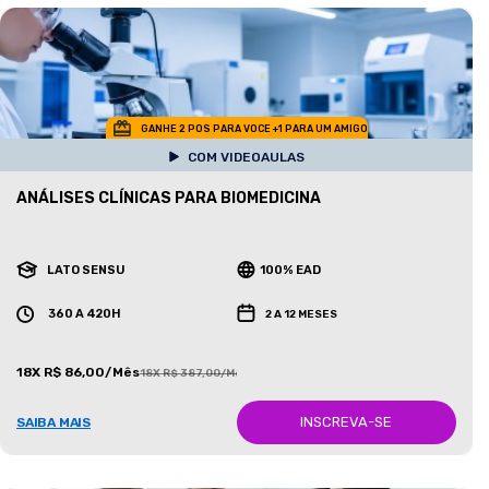
GANHE 2 POS PARA VOCE +1 PARA UM AMIGO
COM VIDEOAULAS
ANÁLISES CLÍNICAS PARA BIOMEDICINA
LATO SENSU
100% EAD
360 A 420H
2 A 12 MESES
18X R$ 86,00/Mês
18X R$ 387,00/Mês
INSCREVA-SE
SAIBA MAIS