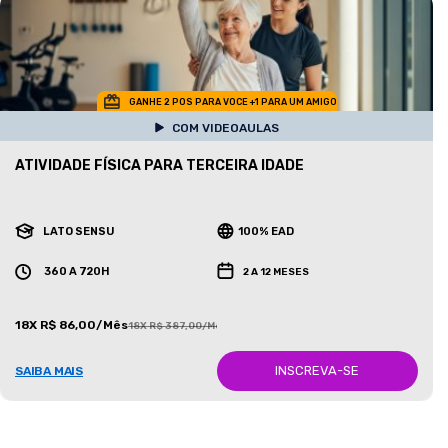
GANHE 2 POS PARA VOCE +1 PARA UM AMIGO
COM VIDEOAULAS
ATIVIDADE FÍSICA PARA TERCEIRA IDADE
LATO SENSU
100% EAD
360 A 720H
2 A 12 MESES
18X R$ 86,00/Mês
18X R$ 387,00/Mês
INSCREVA-SE
SAIBA MAIS