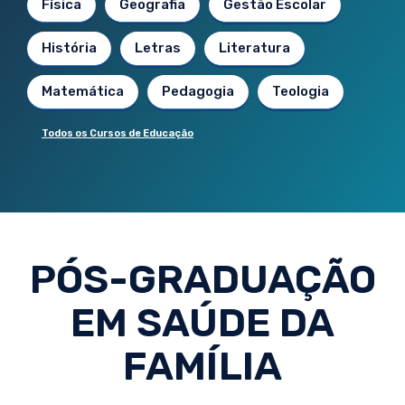
Física
Geografia
Gestão Escolar
História
Letras
Literatura
Matemática
Pedagogia
Teologia
Todos os Cursos de Educação
PÓS-GRADUAÇÃO
EM SAÚDE DA
FAMÍLIA